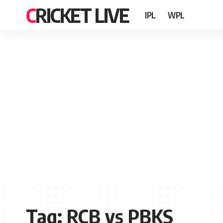
CRICKET LIVE
IPL
WPL
Tag:
RCB vs PBKS