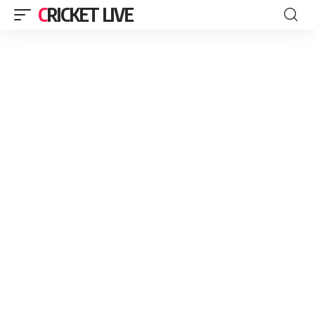
CRICKET LIVE