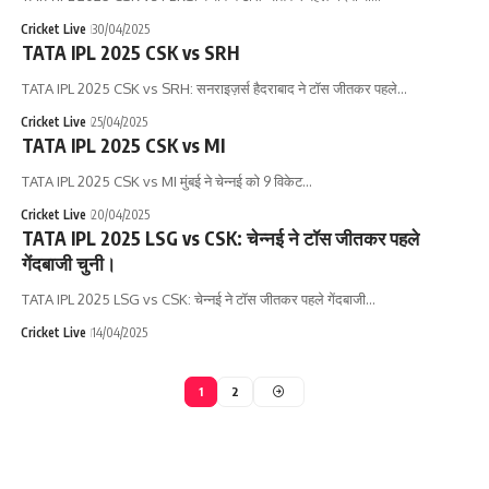
Cricket Live
30/04/2025
TATA IPL 2025 CSK vs SRH
TATA IPL 2025 CSK vs SRH: सनराइज़र्स हैदराबाद ने टॉस जीतकर पहले…
Cricket Live
25/04/2025
TATA IPL 2025 CSK vs MI
TATA IPL 2025 CSK vs MI मुंबई ने चेन्नई को 9 विकेट…
Cricket Live
20/04/2025
TATA IPL 2025 LSG vs CSK: चेन्नई ने टॉस जीतकर पहले
गेंदबाजी चुनी।
TATA IPL 2025 LSG vs CSK: चेन्नई ने टॉस जीतकर पहले गेंदबाजी…
Cricket Live
14/04/2025
1
2