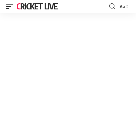
CRICKET LIVE
Aa
Font
Resizer