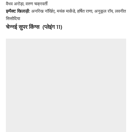
वैभव अरोड़ा, वरुण चक्रवर्ती
इम्पैक्ट खिलाड़ी:
अनरिख नॉर्खिए, मयंक मार्कंडे, हर्षित राणा, अनुकूल रॉय, लवनीत
सिसोदिया
चेन्नई सुपर किंग्स (प्लेइंग 11)