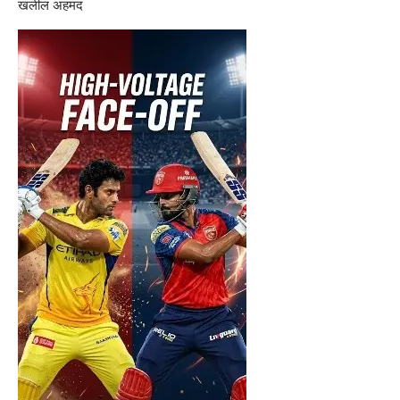
खलील अहमद