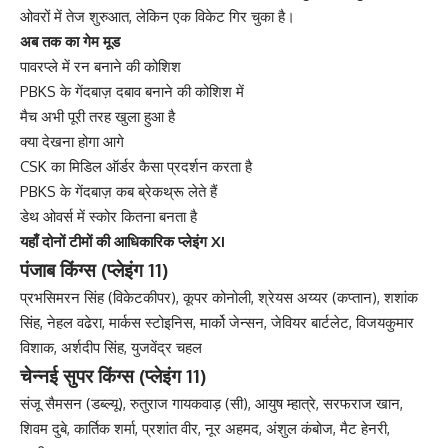
ओवरों में तेज शुरुआत, लेकिन एक विकेट गिर चुका है।
अब तक का गेम मूड
पावरप्ले में रन बनाने की कोशिश
PBKS के गेंदबाज़ दबाव बनाने की कोशिश में
मैच अभी पूरी तरह खुला हुआ है
क्या देखना होगा आगे
CSK का मिडिल ऑर्डर कैसा प्रदर्शन करता है
PBKS के गेंदबाज़ कब ब्रेकथ्रू लेते हैं
डेथ ओवर्स में स्कोर कितना बनता है
यहाँ दोनों टीमों की आधिकारिक प्लेइंग XI
पंजाब किंग्स (प्लेइंग 11)
प्रभसिमरन सिंह (विकेटकीपर), कूपर कोनोली, श्रेयस अय्यर (कप्तान), शशांक
सिंह, नेहल वढेरा, मार्कस स्टोइनिस, मार्को जेन्सन, जेवियर बार्टलेट, विजयकुमार
विशाक, अर्शदीप सिंह, युजवेंद्र चहल
चेन्नई सुपर किंग्स (प्लेइंग 11)
संजू सैमसन (डब्ल्यू), रुतुराज गायकवाड़ (सी), आयुष म्हात्रे, सरफराज खान,
शिवम दुबे, कार्तिक शर्मा, प्रशांत वीर, नूर अहमद, अंशुल कंबोज, मैट हेनरी,