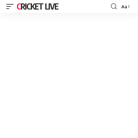
CRICKET LIVE
Aa
Font
Resizer