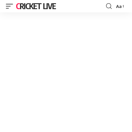
CRICKET LIVE
Aa
Font
Resizer