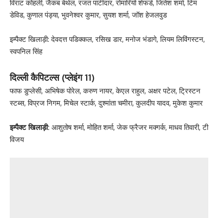
विराट कोहली, जैकब बेथेल, रजत पाटीदार, रोमारियो शेफर्ड, जितेश शर्मा, टिम
डेविड, कुणाल पंड्या, भुवनेश्वर कुमार, सुयश शर्मा, जॉश हेजलवुड
इम्पैक्ट खिलाड़ी: देवदत्त पडिक्कल, रसिख डार, मनोज भंडागे, लियम लिविंगस्टन,
स्वपनिल सिंह
दिल्ली कैपिटल्स (प्लेइंग 11)
फाफ डुप्लेसी, अभिषेक पोरेल, करुण नायर, केएल राहुल, अक्षर पटेल, ट्रिस्टन
स्टब्स, विप्रज निगम, मिचेल स्टार्क, दुश्मांता चमीरा, कुलदीप यादव, मुकेश कुमार
इम्पैक्ट खिलाड़ी:
आशुतोष शर्मा, मोहित शर्मा, जेक फ्रैजर मक्गर्क, माधव तिवारी, टी
विजय