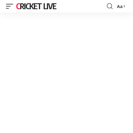
CRICKET LIVE
Aa
Font
Resizer