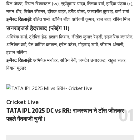
विल जैक्स, रियान रिकलटन (w), सूर्यकुमार यादव, तिलक वर्मा, हार्दिक पंड्या (c),
नमन धीर, मिचेल सैंटनर, दीपक चाहर, ट्रेंट बोल्ट, जसप्रीत बुमराह, कर्ण शर्मा
इम्पैक्ट खिलाड़ी:
रोहित शर्मा, कॉर्बिन बॉश, अश्विनी कुमार, राज बावा, रॉबिन मिंज
सनराइजर्स हैदराबाद (प्लेइंग 11)
अभिषेक शर्मा, ट्रेविस हेड, इशान किशन, नीतीश कुमार रेड्डी, हाइनरिक क्लासेन,
अनिकेत वर्मा, पैट कमिंस कप्तान, हर्षल पटेल, मोहम्मद शमी, जीशान अंसारी,
इशान मलिंगा
इम्पैक्ट खिलाड़ी:
अभिषेक मनोहर, सचिन बेबी, जयदेव उनादकट, राहुल चाहर,
वियान मुल्डर
Cricket Live
TATA IPL 2025 DC vs RR: राजस्थान ने टॉस जीतकर
पहले गेंदबाजी चुनी।