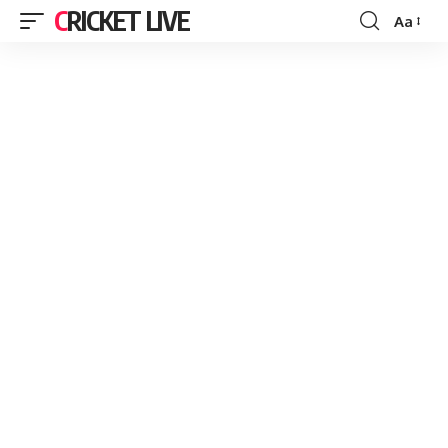
CRICKET LIVE
Aa
Font
Resizer