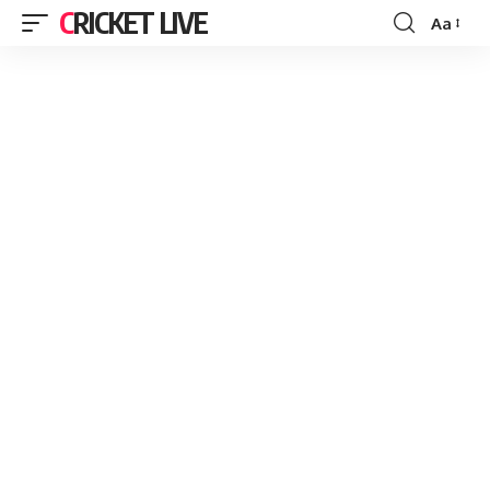
CRICKET LIVE
Aa
Font
Resizer