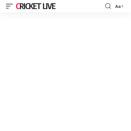
CRICKET LIVE
Aa
Font
Resizer