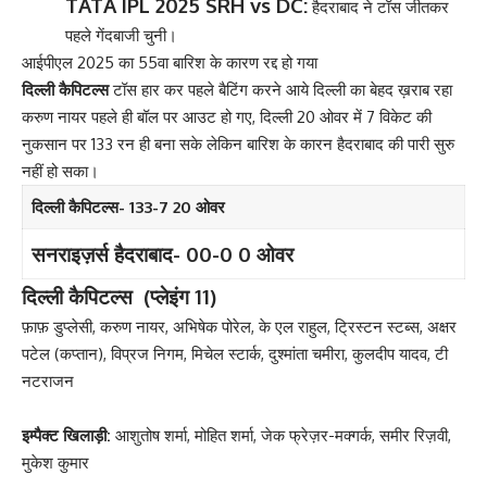
TATA IPL 2025 SRH vs DC:
हैदराबाद ने टॉस जीतकर
पहले गेंदबाजी चुनी।
आईपीएल 2025 का 55
वा बारिश के कारण रद्द हो गया
दिल्ली कैपिटल्स
टॉस हार कर पहले बैटिंग करने आये दिल्ली का बेहद ख़राब रहा
करुण नायर पहले ही बॉल पर आउट हो गए, दिल्ली 20 ओवर में 7 विकेट की
नुकसान पर 133 रन ही बना सके लेकिन बारिश के कारन हैदराबाद की पारी सुरु
नहीं हो सका।
दिल्ली कैपिटल्स- 133-7 20 ओवर
सनराइज़र्स हैदराबाद- 00-0 0 ओवर
दिल्ली कैपिटल्स (प्लेइंग 11)
फ़ाफ़ डुप्लेसी, करुण नायर, अभिषेक पोरेल, के एल राहुल, ट्रिस्टन स्टब्स, अक्षर
पटेल (कप्तान), विप्रज निगम, मिचेल स्टार्क, दुश्मांता चमीरा, कुलदीप यादव, टी
नटराजन
इम्पैक्ट खिलाड़ी:
आशुतोष शर्मा, मोहित शर्मा, जेक फ्रेज़र-मक्गर्क, समीर रिज़वी,
मुकेश कुमार