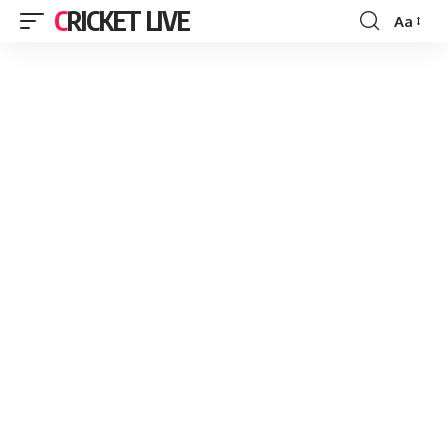
CRICKET LIVE
Aa
Font
Resizer