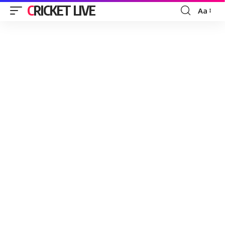
CRICKET LIVE
Aa
Font
Resizer